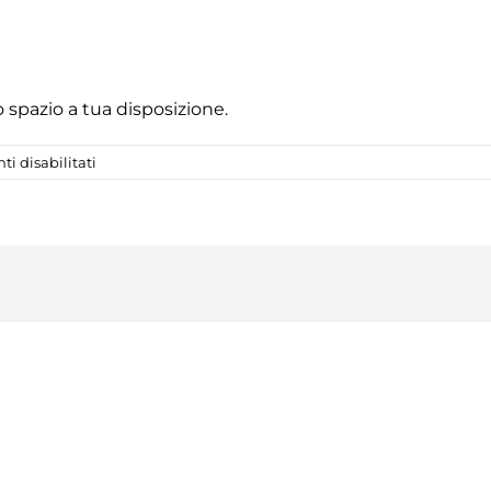
lo spazio a tua disposizione.
su
 disabilitati
Corsi
per
esterni