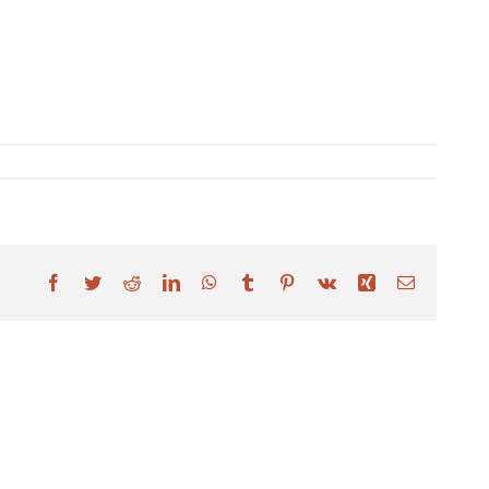
Facebook
Twitter
Reddit
LinkedIn
WhatsApp
Tumblr
Pinterest
Vk
Xing
Email