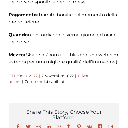
del corso disponibile per un mese.
Pagamento:
tramite bonifico al momento della
prenotazione
Quando:
concordiamo insieme giorno ed orario
del corso
Mezzo:
Skype o Zoom (io utilizzerò una webcam
esterna per una migliore qualità dell’immagine)
Di
P30nia_2022
|
2 Novembre 2022
|
Privati
su
online
|
Commenti disabilitati
Basi
della
pasticceria
Share This Story, Choose Your
Platform!
Facebook
Twitter
Reddit
LinkedIn
WhatsApp
Tumblr
Pinterest
Vk
Xing
Email