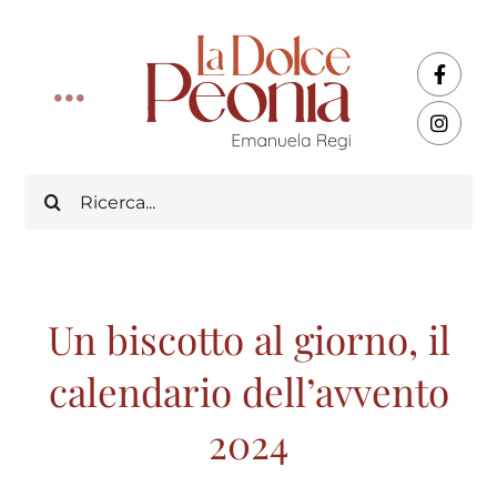
Salta
al
contenuto
Toggle
Navigation
Home
Cerca
per:
About
Corsi
Un biscotto al giorno, il
calendario dell’avvento
Ricette
2024
Buoni regalo